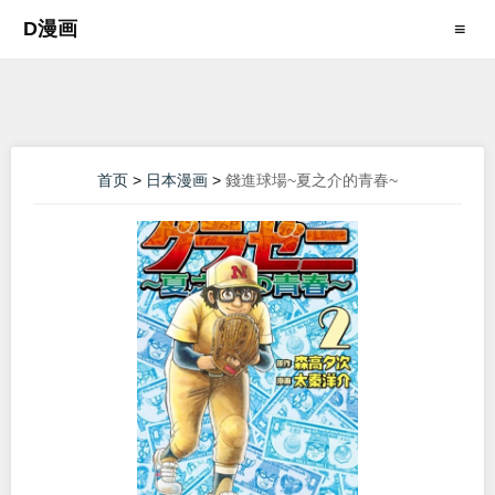
D漫画
≡
首页
>
日本漫画
>
錢進球場~夏之介的青春~