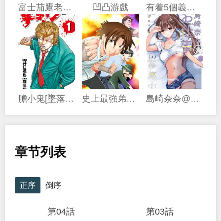
富士茄鷹老師的推特短篇
凹凸游戲
有着5個義妹的我
膽小鬼[墜落]前夜之故事
史上最強弟子兼一2 達人篇
島崎奈奈@工作募集中
章节列表
正序
倒序
第04話
第03話