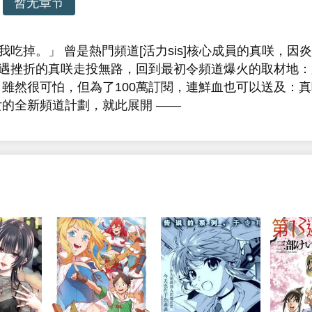
暂无章节
我吃掉。」 曾是熱門頻道[活力sis]核心成員的真咲，
遭遇挫折的真咲走投無路，回到最初令頻道爆火的取材地
雖然很可怕，但為了100萬訂閱，連鮮血也可以送及：
的全新頻道計劃，就此展開 ——