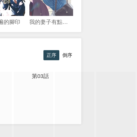
3遍的腳印
我的妻子有點可怕
正序
倒序
第03話