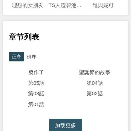
理想的女朋友
TS人渣碧池少女想被寢取
進與妮可
章节列表
正序
倒序
發作了
聖誕節的故事
第05話
第04話
第03話
第02話
第01話
加载更多