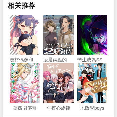
相关推荐
廢材偶像和世上唯一的粉絲
凌晨兩點的蠢女人
轉生成為SSS級哥布林
薔薇園傳奇
午夜心旋律
地政學boys