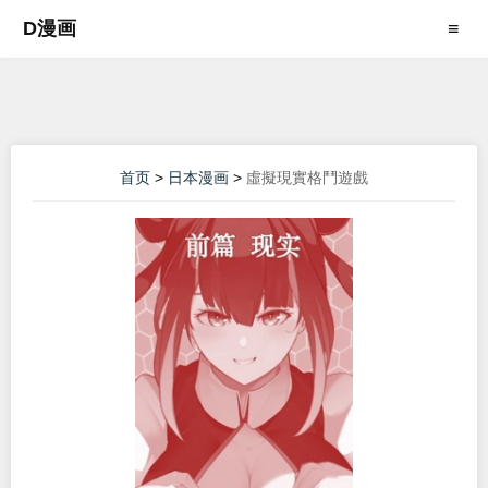
D漫画
≡
首页
>
日本漫画
>
虛擬現實格鬥遊戲