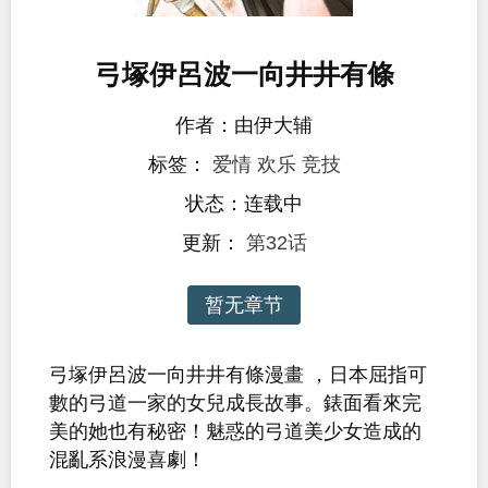
弓塚伊呂波一向井井有條
作者：由伊大辅
标签：
爱情
欢乐
竞技
状态：连载中
更新：
第32话
暂无章节
弓塚伊呂波一向井井有條漫畫 ，日本屈指可
數的弓道一家的女兒成長故事。錶面看來完
美的她也有秘密！魅惑的弓道美少女造成的
混亂系浪漫喜劇！