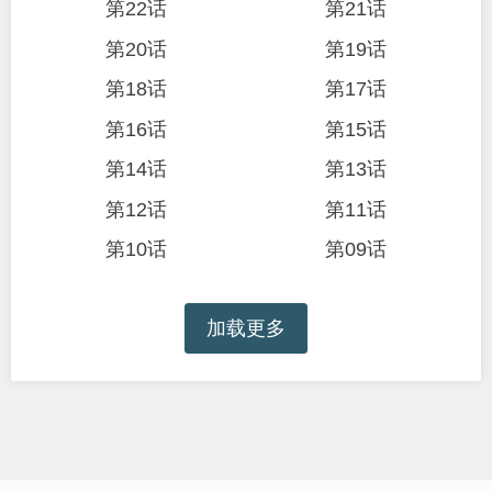
第22话
第21话
第20话
第19话
第18话
第17话
第16话
第15话
第14话
第13话
第12话
第11话
第10话
第09话
加载更多