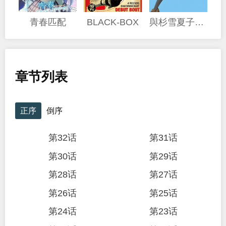
青春匹配
BLACK-BOX
與杉雪夏子的明天
章节列表
正序
倒序
第32话
第31话
第30话
第29话
第28话
第27话
第26话
第25话
第24话
第23话