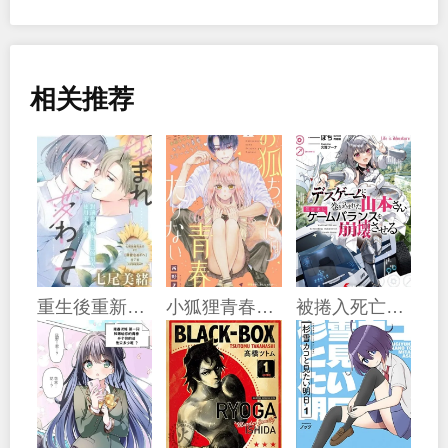
相关推荐
重生後重新開始
小狐狸青春不足
被捲入死亡遊戲的山本小姐，正隨心所欲地摧毀遊戲平衡