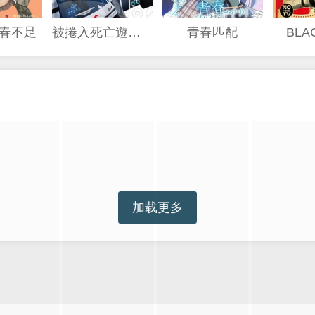
春不足
被捲入死亡遊戲的山本小姐，正隨心所欲地摧毀遊戲平衡
青春匹配
BLA
加载更多