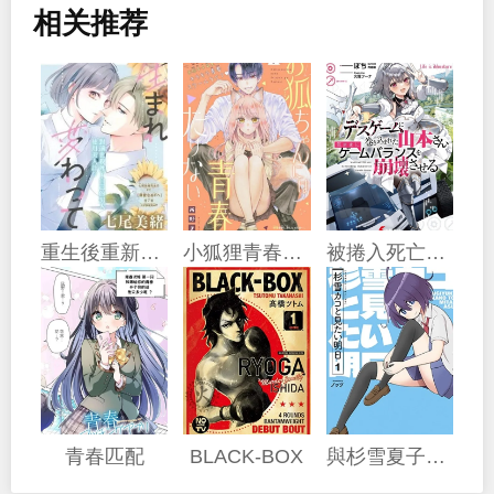
相关推荐
重生後重新開始
小狐狸青春不足
被捲入死亡遊戲的山本小姐，正隨心所欲地摧毀遊戲平衡
青春匹配
BLACK-BOX
與杉雪夏子的明天