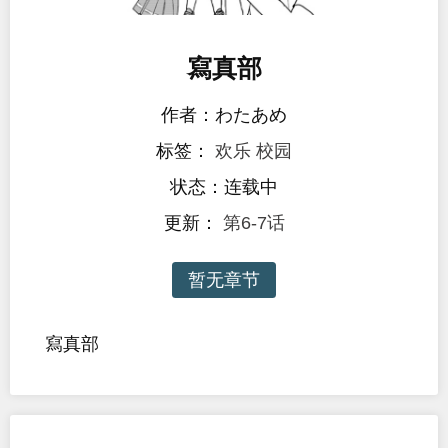
寫真部
作者：わたあめ
标签：
欢乐
校园
状态：连载中
更新：
第6-7话
暂无章节
寫真部