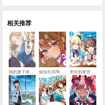
相关推荐
我的妻子有點可怕
保知矢同學綽綽有餘
求你別來管我了