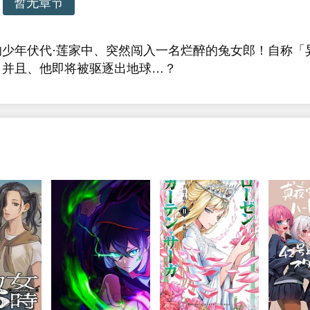
暂无章节
少年伏代·莲家中、突然闯入一名烂醉的兔女郎！自称「
、并且、他即将被驱逐出地球…？