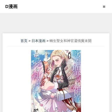
D漫画
≡
首页
>
日本漫画
>
轉生聖女和神官還情竇未開