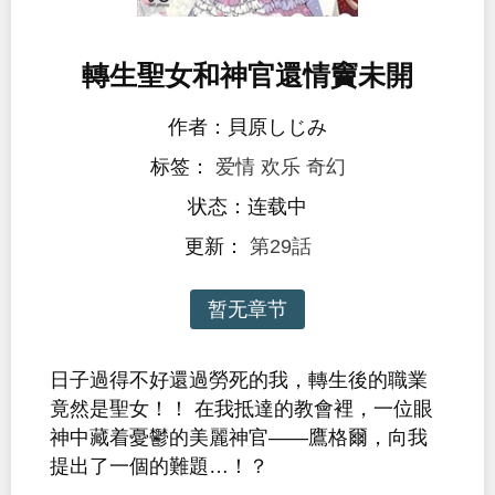
轉生聖女和神官還情竇未開
作者：貝原しじみ
标签：
爱情
欢乐
奇幻
状态：连载中
更新：
第29話
暂无章节
日子過得不好還過勞死的我，轉生後的職業
竟然是聖女！！ 在我抵達的教會裡，一位眼
神中藏着憂鬱的美麗神官——鷹格爾，向我
提出了一個的難題…！？