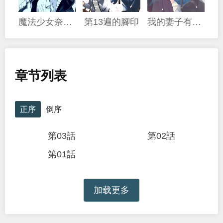
魔法少女奈葉 EXCEEDS
第13遍的腳印
我的妻子有點可怕
章节列表
正序
倒序
第03話
第02話
第01話
加载更多