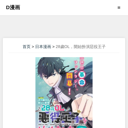
D漫画
≡
首页
>
日本漫画
>
28歲OL，開始扮演惡役王子