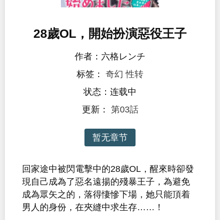
28歲OL，開始扮演惡役王子
作者：六格レンチ
标签：
奇幻
性转
状态：连载中
更新：
第03話
暂无章节
回家途中被閃電擊中的28歲OL，醒來時卻發
現自己成為了惡名遠揚的殘暴王子，為避免
成為眾矢之的，落得悽慘下場，她只能頂着
男人的身份，在夾縫中求生存……！