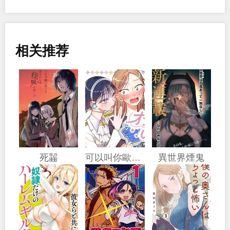
相关推荐
死齧
可以叫你歐尼(姐姐)嗎？
異世界煙鬼