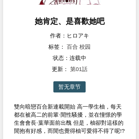
她肯定、是喜歡她吧
作者：ヒロアキ
标签：
百合
校园
状态：连载中
更新：
第01話
暂无章节
雙向暗戀百合新連載開始 高一學生柚，每天
都在被高二的前輩·閒性騷擾，並在憧憬的學
生會會長·葉華面前出醜 但是，柚卻對這樣的
閒抱有好感，而閒也覺得柚可愛得不得了呢!?