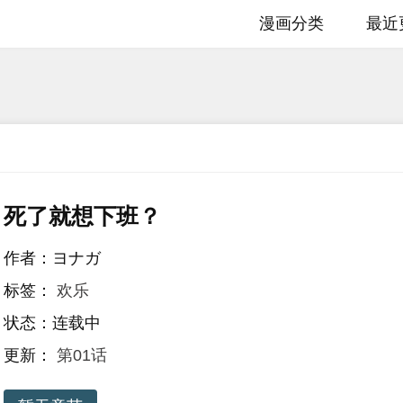
漫画分类
最近
死了就想下班？
作者：ヨナガ
标签：
欢乐
状态：连载中
更新：
第01话