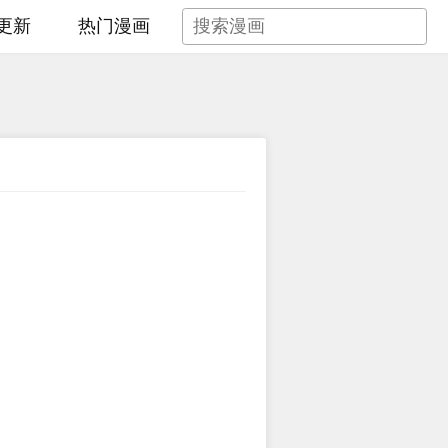
更新
热门漫画