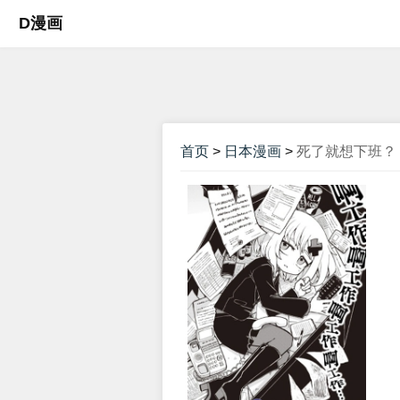
D漫画
首页
>
日本漫画
>
死了就想下班？