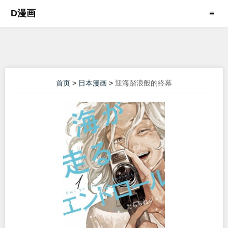
D漫画
≡
首页
>
日本漫画
>
迎海踏浪般的終幕