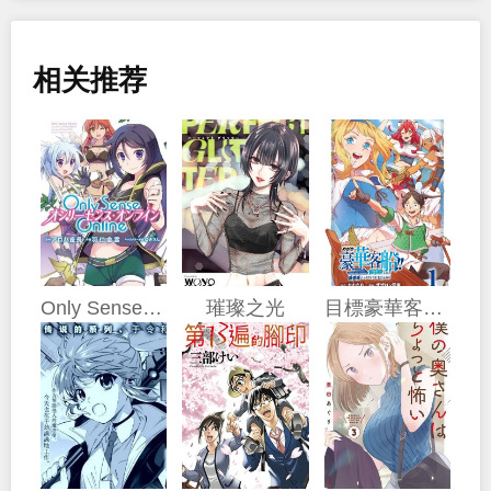
相关推荐
Only Sense Online
璀璨之光
目標豪華客船!! 運用船召喚技能，在異世界開啟奢華生活