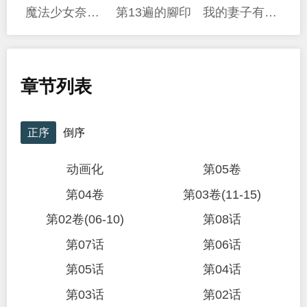
魔法少女奈葉 EXCEEDS
第13遍的腳印
我的妻子有點可怕
章节列表
正序
倒序
动画化
第05卷
第04卷
第03卷(11-15)
第02卷(06-10)
第08话
第07话
第06话
第05话
第04话
第03话
第02话