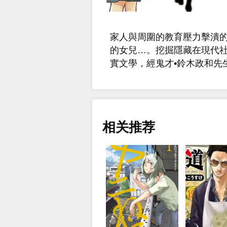
家人與周圍的教育壓力擊潰
的女兒…。挖掘隱藏在現代社
實文學，經鬼才•鈴木政和先
相关推荐