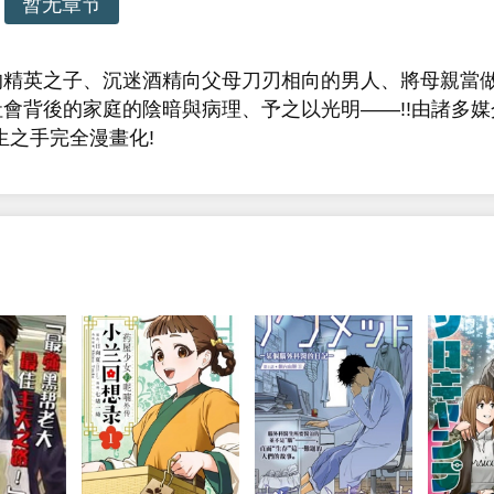
暂无章节
的精英之子、沉迷酒精向父母刀刃相向的男人、將母親當
會背後的家庭的陰暗與病理、予之以光明——!!由諸多
生之手完全漫畫化!