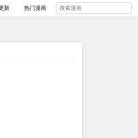
更新
热门漫画