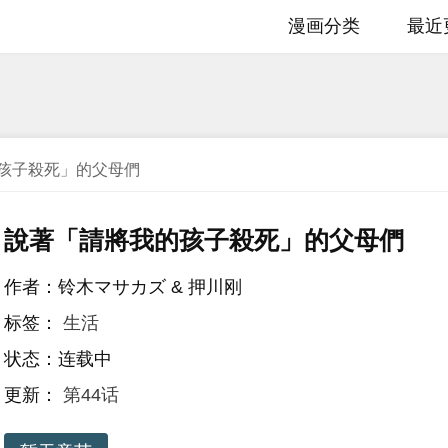
漫画分类
最近
孩子殺死」的父母們
說著「請將我的孩子殺死」的父母們
作者：铃木マサカズ & 押川刚
标签：
生活
状态：连载中
更新：
第44话