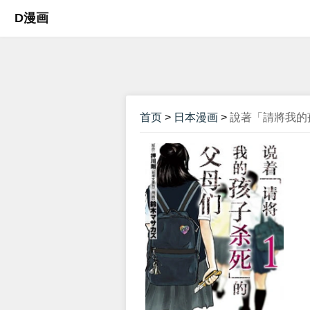
D漫画
首页
>
日本漫画
>
說著「請將我的