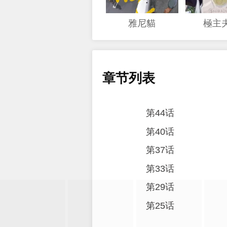
雅尼貓
極主
章节列表
第44话
第40话
第37话
第33话
第29话
第25话