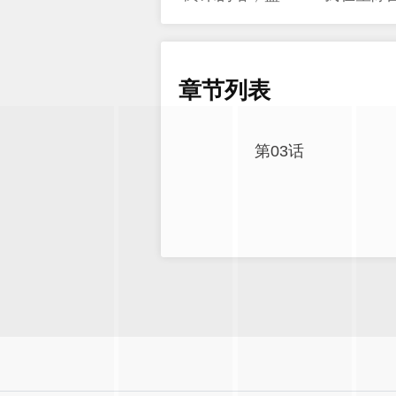
章节列表
第03话