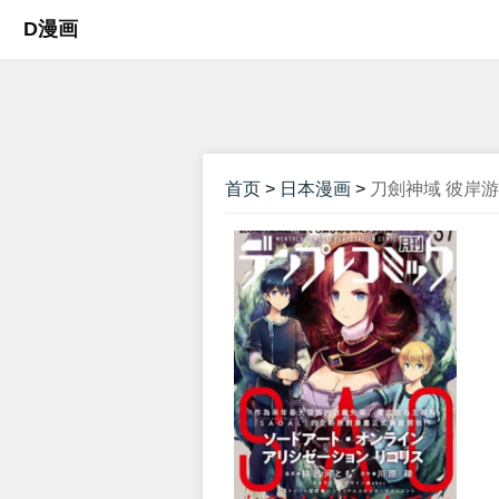
D漫画
首页
>
日本漫画
>
刀劍神域 彼岸