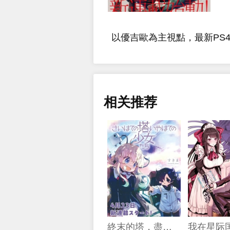
以優吉歐為主視點，最新PS
相关推荐
終末的塔，盡頭的少女