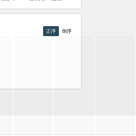
正序
倒序