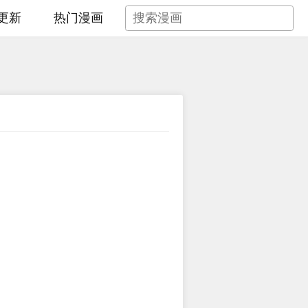
更新
热门漫画