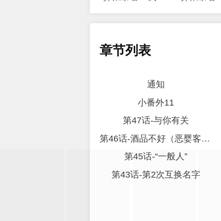
章节列表
通知
小番外11
第47话-与你有关
第46话-酒品不好（恶婴客串）
第45话-“一般人”
第43话-第2次互换名字