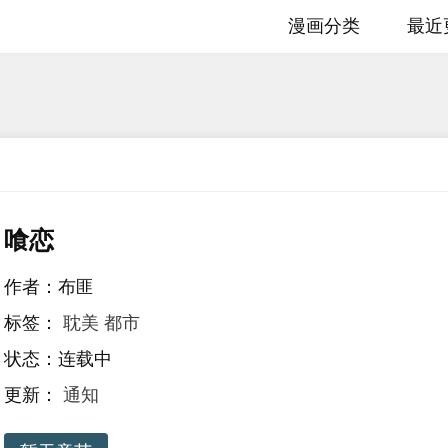
漫画分类
最近
喰恋
作者：布匪
标签：
耽美
都市
状态：连载中
更新：
通知