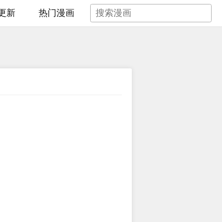
更新
热门漫画