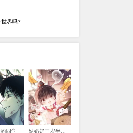
世界吗?
险的同学
姑奶奶三岁半，捧奶瓶算命全网宠