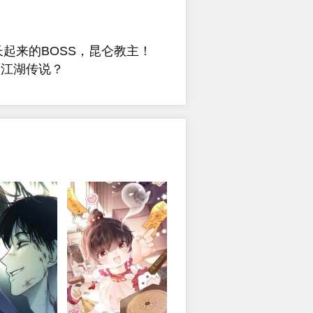
起来的BOSS，昆仑教主！
的江湖传说？