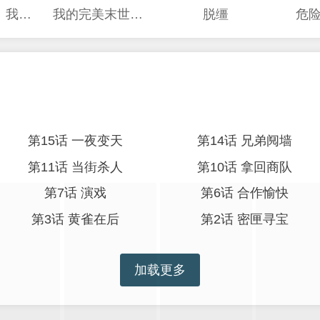
异狱暴君：我的影子能无限进化
我的完美末世人生
脱缰
危
第15话 一夜变天
第14话 兄弟阋墙
第11话 当街杀人
第10话 拿回商队
第7话 演戏
第6话 合作愉快
第3话 黄雀在后
第2话 密匣寻宝
加载更多