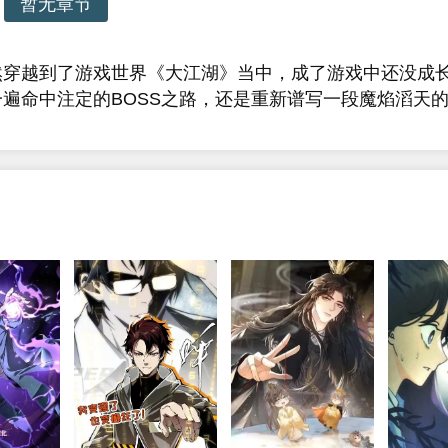
暂无章节
穿越到了游戏世界《大江湖》当中，成了游戏中还没成长
遍命中注定的BOSS之路，还是重新谱写一段魔焰滔天