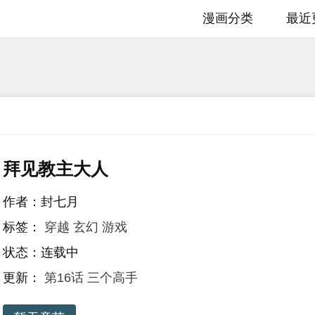
漫画分类
最近
拜见教主大人
作者：封七月
标签：
穿越
玄幻
游戏
状态：连载中
更新：
第16话 三个高手