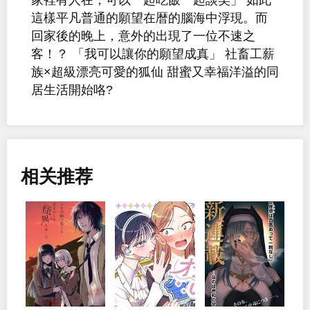
這樣平凡普通的願望在暦的腦海中浮現。而
回家後的晚上，意外的出現了一位不速之
客！？ 「我可以讓你的願望成真」 社畜工薪
族×超級漂亮可愛的狐仙 甜蜜又幸福洋溢的同
居生活開始咯?
相关推荐