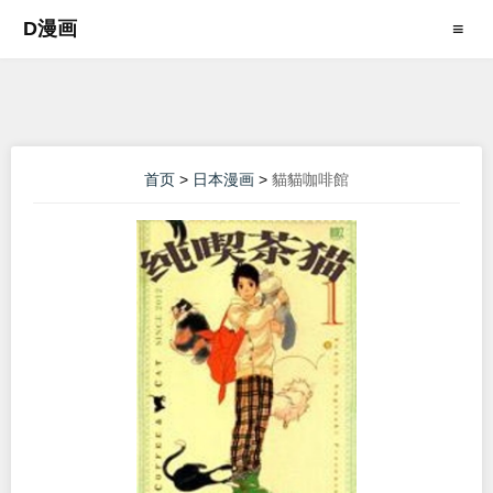
D漫画
≡
首页
>
日本漫画
>
貓貓咖啡館