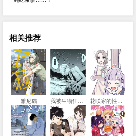
相关推荐
雅尼貓
我被生物狂包围了!
花咲家的性福生活