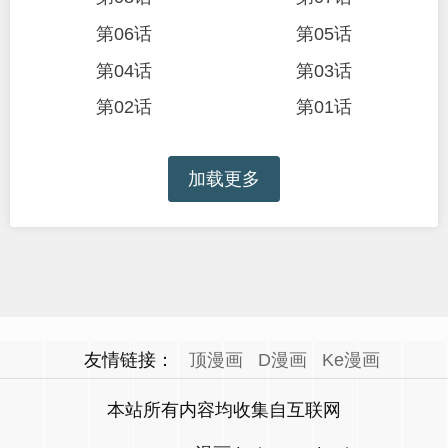
第06话
第05话
第04话
第03话
第02话
第01话
加载更多
友情链接：
顶漫画
D漫画
Ke漫画
本站所有内容均收集自互联网