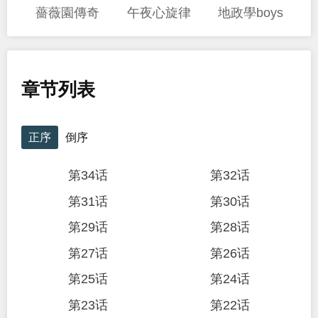
薔薇園傳奇
午夜心旋律
地政學boys
章节列表
正序
倒序
第34话
第32话
第31话
第30话
第29话
第28话
第27话
第26话
第25话
第24话
第23话
第22话