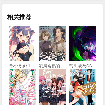
相关推荐
廢材偶像和世上唯一的粉絲
凌晨兩點的蠢女人
轉生成為SSS級哥布林