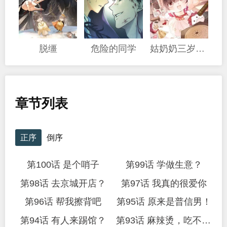
脱缰
危险的同学
姑奶奶三岁半，捧奶瓶算命全网宠
章节列表
正序
倒序
第100话 是个哨子
第99话 学做生意？
第98话 去京城开店？
第97话 我真的很爱你
第96话 帮我擦背吧
第95话 原来是普信男！
第94话 有人来踢馆？
第93话 麻辣烫，吃不吃？