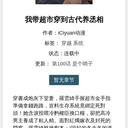
我带超市穿到古代养丞相
作者：iCiyuan动漫
标签：
穿越
系统
状态：连载中
更新：
第100话 是个哨子
暂无章节
穿書成炮灰下堂妻，羅雲綺手握超市金手指
準備拿錢跑路，豈料生存系統竟綁定死對
頭！她含淚投喂冷麪權臣換口糧，卻把高冷
男主養成了粘人精。面對紅燭嫁衣及封死的
門窗，羅雲綺怒掀劇本：“說好的各走各的道