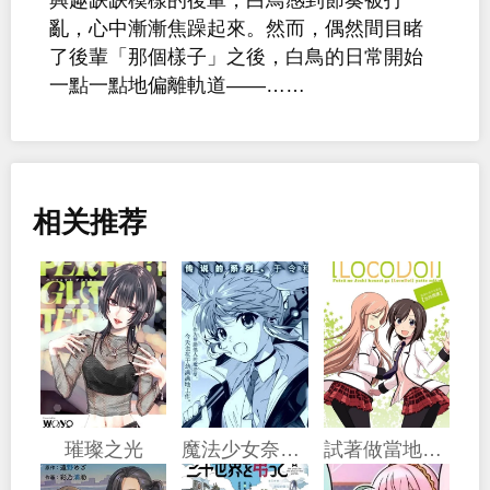
亂，心中漸漸焦躁起來。然而，偶然間目睹
了後輩「那個樣子」之後，白鳥的日常開始
一點一點地偏離軌道——……
相关推荐
璀璨之光
魔法少女奈葉 EXCEEDS
試著做當地偶像的普通女高中生