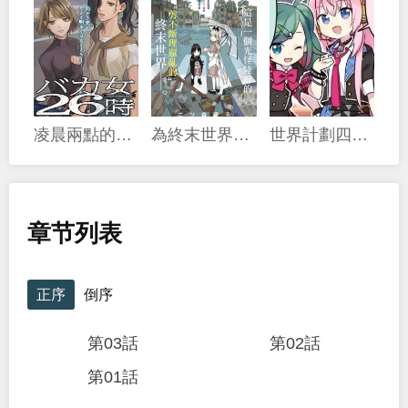
凌晨兩點的蠢女人
為終末世界獻上祈禱
世界計劃四格漫畫
章节列表
正序
倒序
第03話
第02話
第01話