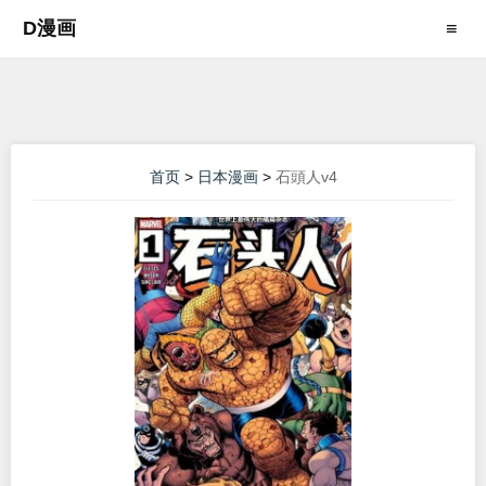
D漫画
≡
首页
>
日本漫画
>
石頭人v4