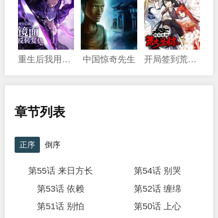
重生后我用镜面反转复仇
中国惊奇先生
开局签到荒古圣体
章节列表
正序
倒序
第55话 来日方长
第54话 别哭
第53话 依赖
第52话 缠绵
第51话 别怕
第50话 上心