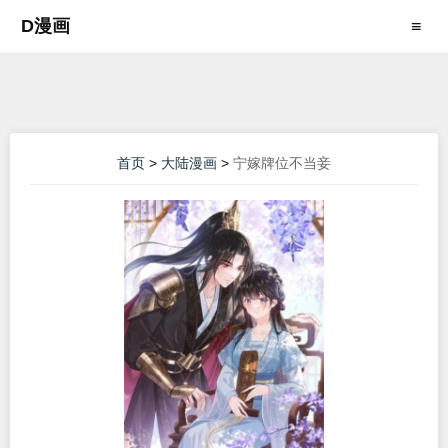
D漫画
≡
首页
>
大陆漫画
>
宁嫁牌位不当妾