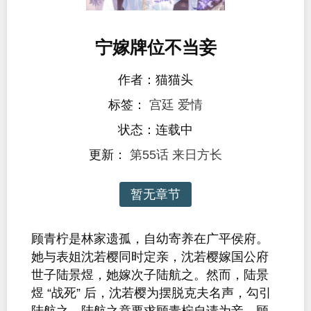
宁嫁牌位不当妾
作者：猫猫头
标签：
宫廷
爱情
状态：连载中
更新：
第55话 来日方长
暂无章节
顾青柠是林家遗孤，自幼寄养在广平侯府。
她与表姐沈若樱同时定亲，沈若樱嫁国公府
世子陆景煜，她嫁次子陆航之。然而，陆景
煜 “战死” 后，沈若樱为摆脱克夫名声，勾引
陆航之，陆航之竟要求顾青柠自请为妾。顾