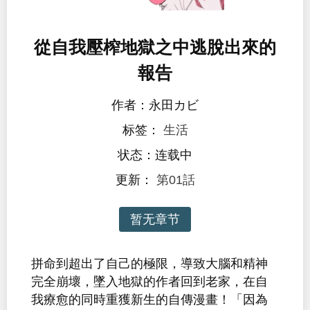
從自我壓榨地獄之中逃脫出來的
報告
作者：永田カビ
标签：
生活
状态：连载中
更新：
第01話
暂无章节
拼命到超出了自己的極限，導致大腦和精神
完全崩壞，墜入地獄的作者回到老家，在自
我療愈的同時重獲新生的自傳漫畫！「因為