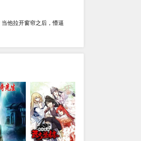
？当他拉开窗帘之后，懵逼